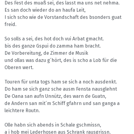
Des Fest des muaß sei, des lasst ma uns net nehma.
Es san doch wieder do an haufa Leit,
I sich scho wie de Vorstandschaft des bsonders guat
freid.
So solls a sei, des hot doch vui Arbat gmacht.
bis des ganze Gspui do zamma ham bracht.
De Vorbereitung, de Zimmer de Musik
und ollas was dazu g´hört, des is scho a Lob für die
Oberen wert.
Touren für unta togs ham se sich a noch ausdenkt.
Do ham se sich ganz sche ausm Fensta nausglehnt
De Oana san aufn Unnütz, des warn de Guatn,
de Andern san mit´m Schiff gfahrn und san ganga a
leichtere Routn.
Olle habn sich abends in Schale gschmissn,
a i hob mei Lederhosen aus Schrank rausgrissn.