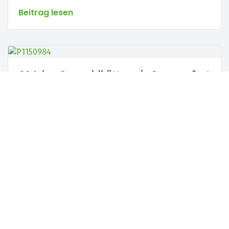
Beitrag lesen
60 Jahre Seewaldhütte –ein Sommerfest
der „Superlative“
Beitrag lesen
Aufi muasi, aufm Berg!
Beitrag lesen